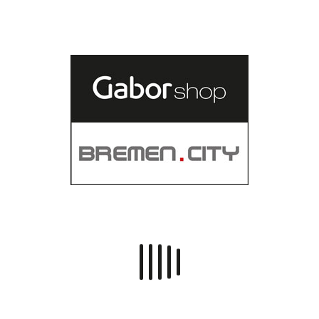
VERKAUFSBERATERIN
Frau Borchers ist gelernte
Schuhverkäuferin und
verstärkt unser Team seit
Februar 2018.
Neben dem Schuhverkauf in
unserem Geschäft, betreut sie
auch unseren Onlinehandel
und übernimmt diverse
administrative Aufgaben.